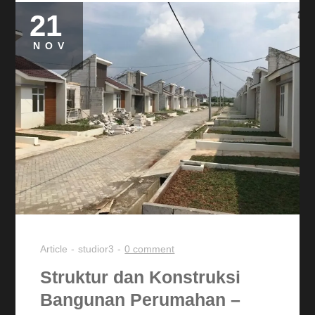
21
NOV
Article
studior3
0 comment
Struktur dan Konstruksi
Bangunan Perumahan –