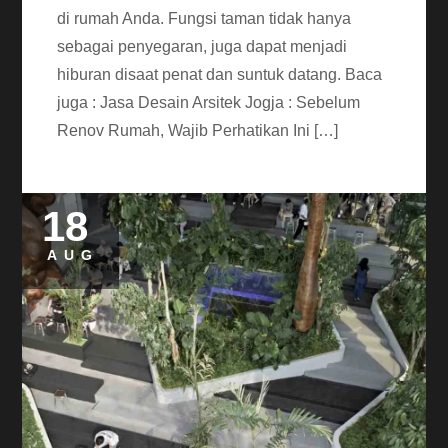
di rumah Anda. Fungsi taman tidak hanya
sebagai penyegaran, juga dapat menjadi
hiburan disaat penat dan suntuk datang. Baca
juga : Jasa Desain Arsitek Jogja : Sebelum
Renov Rumah, Wajib Perhatikan Ini […]
18
AUG