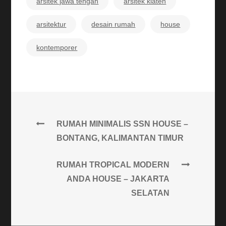
arsitek jawa tengah
arsitek klaten
arsitektur
desain rumah
house
kontemporer
Post
RUMAH MINIMALIS SSN HOUSE –
BONTANG, KALIMANTAN TIMUR
navigation
RUMAH TROPICAL MODERN
ANDA HOUSE – JAKARTA
SELATAN