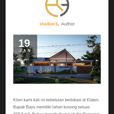
studior3
,
Author
19
Posted
on
JAN
Klien kami kali ini kebetulan berlokasi di Klaten.
Bapak Bayu memiliki lahan kosong seluas