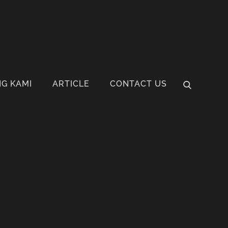
G KAMI
ARTICLE
CONTACT US