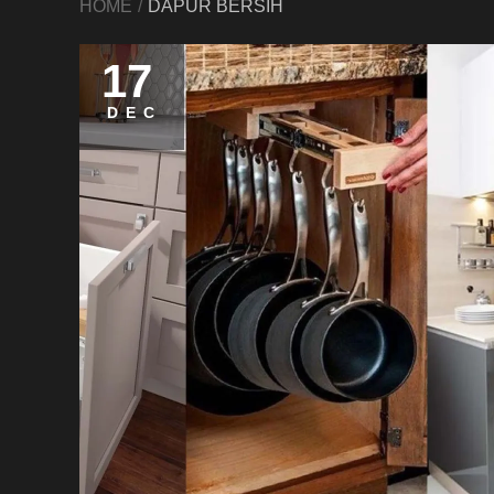
HOME
DAPUR BERSIH
17
DEC