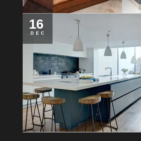
16
DEC