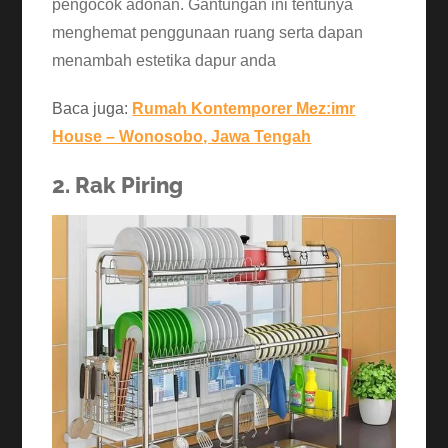
pengocok adonan. Gantungan ini tentunya
menghemat penggunaan ruang serta dapan
menambah estetika dapur anda
Baca juga:
Rumah Kontemporer Mez:imr
House – Wonosobo, Jawa Tengah
2. Rak Piring