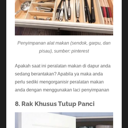
Penyimpanan alat makan (sendok, garpu, dan
pisau), sumber: pinterest
Apakah saat ini peralatan makan di dapur anda
sedang berantakan? Apabila ya maka anda
perlu sediki mengorganisir peralatan makan
anda dengan menggunakan laci penyimpanan
8. Rak Khusus Tutup Panci