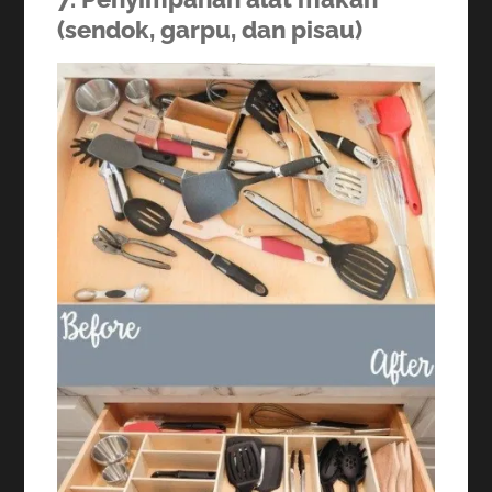
(sendok, garpu, dan pisau)