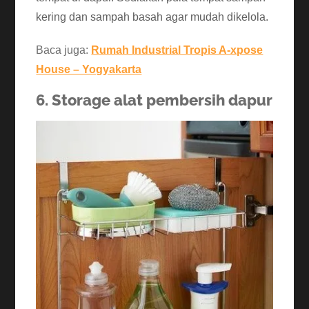
kering dan sampah basah agar mudah dikelola.
Baca juga:
Rumah Industrial Tropis A-xpose
House – Yogyakarta
6. Storage alat pembersih dapur