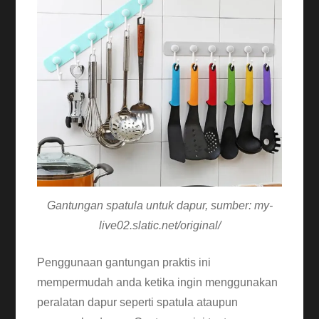
Gantungan spatula untuk dapur, sumber: my-
live02.slatic.net/original/
Penggunaan gantungan praktis ini
mempermudah anda ketika ingin menggunakan
peralatan dapur seperti spatula ataupun