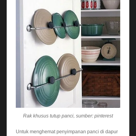
Rak khusus tutup panci, sumber: pinterest
Untuk menghemat penyimpanan panci di dapur