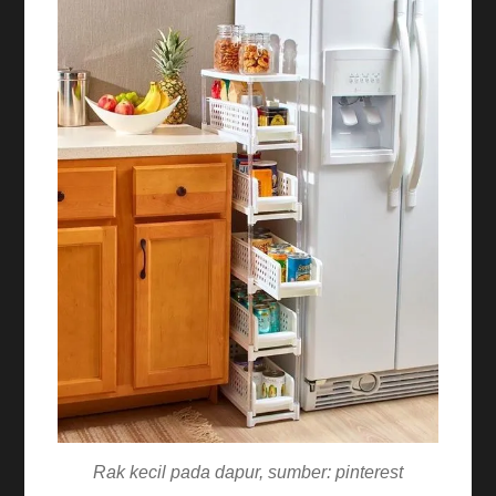
Rak kecil pada dapur, sumber: pinterest