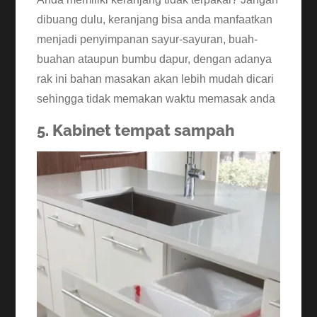
dibuang dulu, keranjang bisa anda manfaatkan
menjadi penyimpanan sayur-sayuran, buah-
buahan ataupun bumbu dapur, dengan adanya
rak ini bahan masakan akan lebih mudah dicari
sehingga tidak memakan waktu memasak anda
5. Kabinet tempat sampah