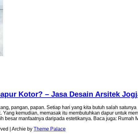
pur Kotor? – Jasa Desain Arsitek Jogj
g, pangan, papan. Setiap hari yang kita butuh salah satunya it
k. Yang kemudian, memasak itu membutuhkan dapur untuk me
 besar manfaatnya daripada estetikanya. Baca juga: Rumah Mi
rved | Archie by
Theme Palace