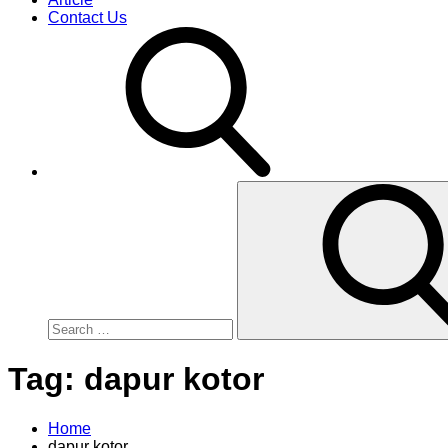
Contact Us
Search
for:
Tag:
dapur kotor
Home
dapur kotor