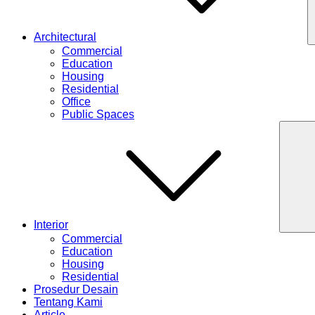
Architectural
Commercial
Education
Housing
Residential
Office
Public Spaces
Interior
Commercial
Education
Housing
Residential
Prosedur Desain
Tentang Kami
Article