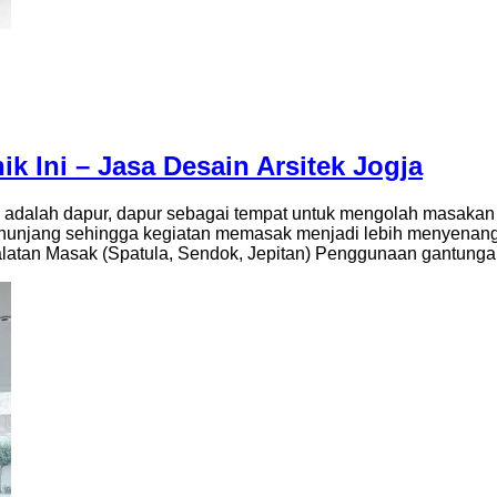
k Ini – Jasa Desain Arsitek Jogja
ah adalah dapur, dapur sebagai tempat untuk mengolah masaka
menunjang sehingga kegiatan memasak menjadi lebih menyenangk
ralatan Masak (Spatula, Sendok, Jepitan) Penggunaan gantunga