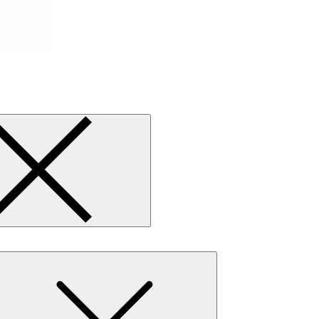
Expand
child
menu