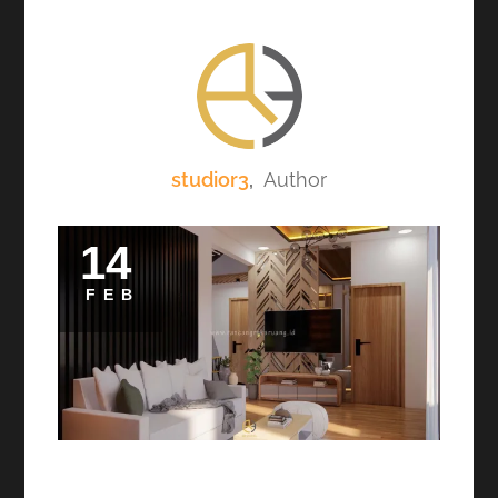
studior3
,
Author
14
FEB