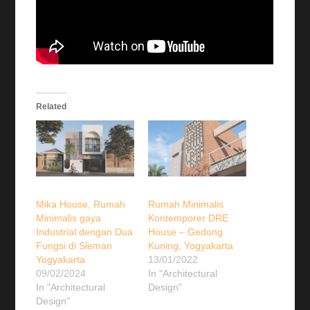
Related
Mika House, Rumah
Rumah Minimalis
Minimalis gaya
Kontemporer DRE
Industrial dengan Dua
House – Gedong
Fungsi di Sleman
Kuning, Yogyakarta
Yogyakarta
13/01/2022
09/02/2024
In "Architectural
In "Architectural
Design"
Design"