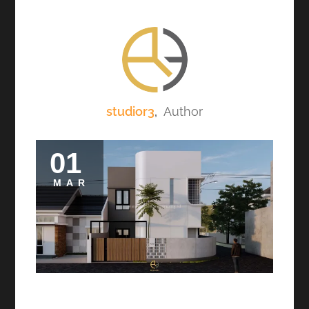
studior3
,
Author
01
MAR