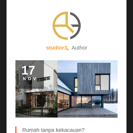
studior3
,
Author
17
NOV
Rumah tanpa kekacauan?