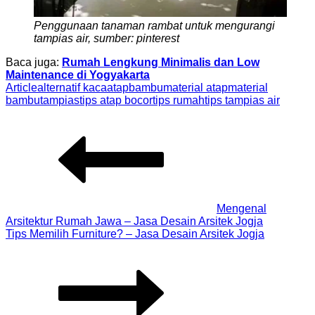
Penggunaan tanaman rambat untuk mengurangi
tampias air, sumber: pinterest
Baca juga:
Rumah Lengkung Minimalis dan Low
Maintenance di Yogyakarta
Article
alternatif kaca
atap
bambu
material atap
material
bambu
tampias
tips atap bocor
tips rumah
tips tampias air
Post
navigation
Mengenal
Arsitektur Rumah Jawa – Jasa Desain Arsitek Jogja
Tips Memilih Furniture? – Jasa Desain Arsitek Jogja