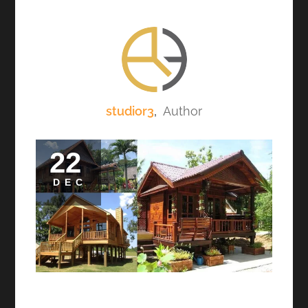
studior3
,
Author
22
DEC